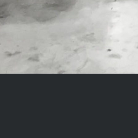
Montagen für Industr
Maschinen
Wenn Sie etwas bewegen 
Mit modernstem Equipment und Fachkräften ist Autokra
Maschinen und Anlagen geht. Wir übernehmen vorab De