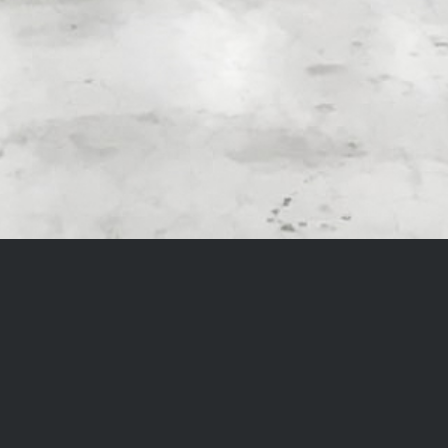
ie und schwere
wollen
ne Schares Ihr Partner, wenn es um die Montage von
montage, Transport und Einbringung. Bei Autokrane